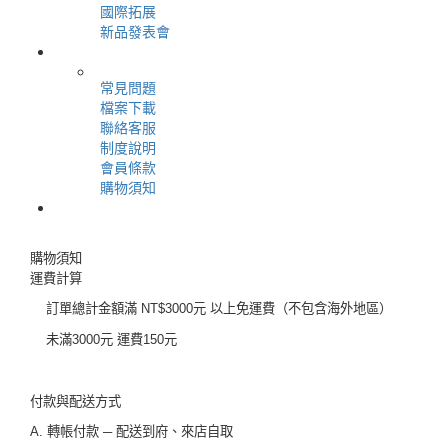
國際拓展
新品發表會
＋
用戶服務
常見問題
檔案下載
聯絡客服
制度說明
會員條款
購物須知
＋
會員專區
＋
登入
購物須知
運費計算
訂單總計金額滿
元
以上免運費（不包含海外地區）
NT$3000
未滿
元
運費
元
3000
150
付款與配送方式
轉帳付款
配送到府、來店自取
A.
─