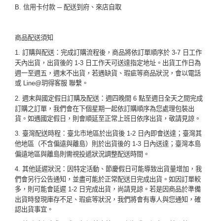
信用卡付款
配送到府、來店自取
B.
─
商品配送須知
訂購與配送：完成訂購流程後，商品將依訂單順序於
日工作
1.
3-7
天內出貨，出貨後的
日工作天可送達指定地址。出貨工作日為
1-3
週一至週五，週末不出貨，若遇缺貨、瑕疵等商品狀況，會以電話
或
玥得客服
聯繫。
Line@
週末與國定假日訂購及配送：週四晚間
點至週日全天之間完成
2.
6
訂購之訂單，我們會在下個星期一起依訂購順序為您處理包裝出
貨。如遇國定假日，則會順延至正常上班日依序出貨，敬請見諒。
臺灣配送時程：臺北市地區於出貨後
日內即會送達；臺灣其
3.
1-2
他地區（不含偏遠與離島）則於出貨後的
日內送達；臺灣本島
1-3
偏遠地區與離島則需視投遞狀況調整配送時間。
其他延遲狀況：因特定活動、節慶假日可能導致出貨量增加，我
4.
們會另行公告通知，並盡可能於正常配送日完成出貨。如因訂單較
多，則可能會延遲
日完成出貨，尚請見諒。若是因商品於準備
1-2
出貨時發現庫存不足、瑕疵等狀況，我們將會有專人與您通知，確
認出貨事宜。