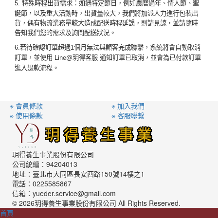
特殊時程出貨需求：如遇特定節日，例如農曆過年、情人節、聖
5.
誕節，以及重大活動時，出貨量較大，我們將加派人力進行包裝出
貨，偶有物流業務量較大造成配送時程延誤，則請見諒，並請隨時
告知我們您的需求及詢問配送狀況。
6.
若待確認訂單超過
1
個月無法與顧客完成聯繫，系統將會自動取消
訂單，並使用
Line@
玥得客服
通知訂單已取消，並會為已付款訂單
進入退款流程。
※ 會員條款
※ 加入我們
※ 使用條款
※ 客服聯繫
玥得養生事業股份有限公司
公司統編：94204013
地址：臺北市大同區長安西路150號14樓之1
電話：0225585867
信箱：yueder.service@gmail.com
© 2026玥得養生事業股份有限公司 All Rights Reserved.
首頁